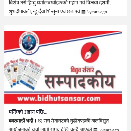
विशेष गरी हिन्दु धर्मालवम्वीहरुको महान पर्व विजया दशमी,
शुभदीपावली, न्हू दँया भिन्तुना एवं छठ पर्व
3 years ago
मन्त्रिको अडान पछि...
काठमाडौं भदौ ।
१२ सय मेगावटको बुढीगण्डकी जलविद्युत
आयोजनाको चर्चा लामो समय देखि चल्दै आएको
3 years ago