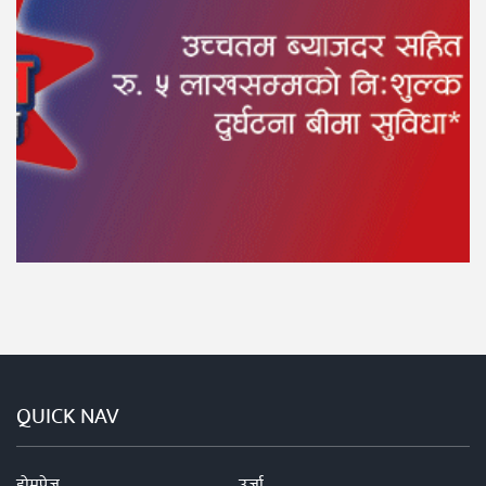
QUICK NAV
होमपेज
उर्जा