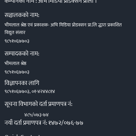
कम्पनिको नाम : अभि मिडिया प्रोडक्सन प्राली ।
सञ्चालकको नाम:
भीमलाल श्रेष्ठ एवं प्रकाशक- अभि मिडिया प्रोडक्सन प्रा.लि द्धारा प्रकाशित
विद्युत संसार
९८५१०६७७०३
सम्पादकको नाम:
भीमलाल श्रेष्ठ
९८५१०६७७०३
विज्ञापनका लागि
९८५१०६७७०३, ०१-४२४४८१४
सूचना विभागको दर्ता प्रमाणपत्र नं:
४८५/०७३-७४
नयाँ दर्ता प्रमाणपत्र नं: १४७२/०७६-७७