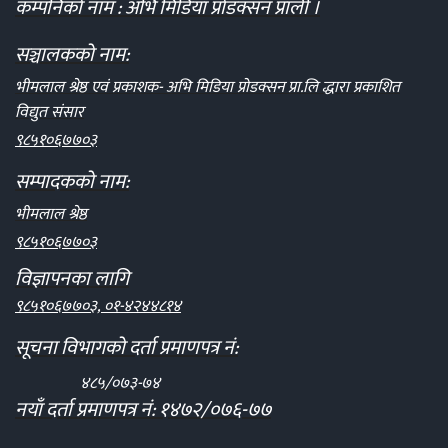
कम्पनिको नाम : अभि मिडिया प्रोडक्सन प्राली ।
सञ्चालकको नाम:
भीमलाल श्रेष्ठ एवं प्रकाशक- अभि मिडिया प्रोडक्सन प्रा.लि द्धारा प्रकाशित
विद्युत संसार
९८५१०६७७०३
सम्पादकको नाम:
भीमलाल श्रेष्ठ
९८५१०६७७०३
विज्ञापनका लागि
९८५१०६७७०३, ०१-४२४४८१४
सूचना विभागको दर्ता प्रमाणपत्र नं:
४८५/०७३-७४
नयाँ दर्ता प्रमाणपत्र नं: १४७२/०७६-७७