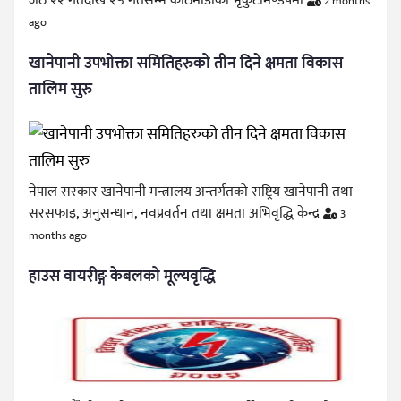
जेठ २२ गतेदेखि २५ गतेसम्म काठमाडौँको भृकुटीमण्डपमा
2 months
ago
खानेपानी उपभोक्ता समितिहरुको तीन दिने क्षमता विकास
तालिम सुरु
नेपाल सरकार खानेपानी मन्त्रालय अन्तर्गतको राष्ट्रिय खानेपानी तथा
सरसफाइ, अनुसन्धान, नवप्रवर्तन तथा क्षमता अभिवृद्धि केन्द्र
3
months ago
हाउस वायरीङ्ग केबलको मूल्यवृद्धि