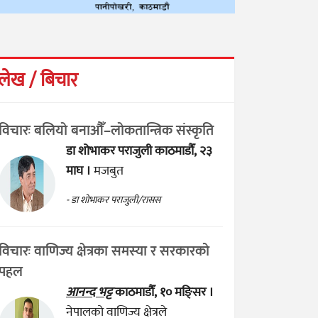
लेख / बिचार
विचारः बलियो बनाऔँ–लोकतान्त्रिक संस्कृति
डा शोभाकर पराजुली
काठमाडौँ, २३
माघ ।
मजबुत
- डा शोभाकर पराजुली/रासस
विचारः वाणिज्य क्षेत्रका समस्या र सरकारको
पहल
आनन्द भट्ट
काठमाडौँ, १० मङ्सिर ।
नेपालको वाणिज्य क्षेत्रले