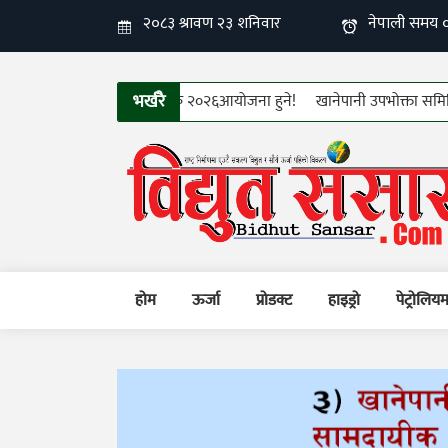
भर्खरै
स्तरको १२औँ फिन इलेक्ट्रो–टेक २०२६आयोजना हुने!
खानेपानी उपभोक्ता समितिहरुक
होम
ऊर्जा
प्रोडक्ट
हाइड्रो
पेट्रोलिय