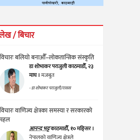
लेख / बिचार
विचारः बलियो बनाऔँ–लोकतान्त्रिक संस्कृति
डा शोभाकर पराजुली
काठमाडौँ, २३
माघ ।
मजबुत
- डा शोभाकर पराजुली/रासस
विचारः वाणिज्य क्षेत्रका समस्या र सरकारको
पहल
आनन्द भट्ट
काठमाडौँ, १० मङ्सिर ।
नेपालको वाणिज्य क्षेत्रले