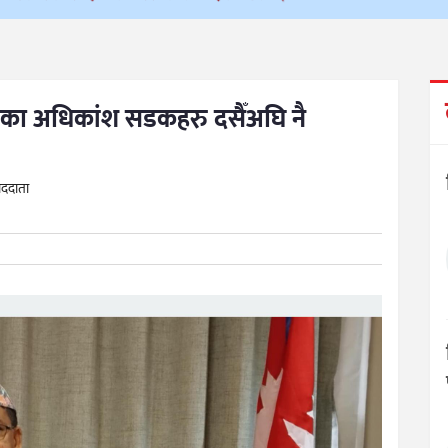
्किएका अधिकांश सडकहरु दसैँअघि नै
वाददाता