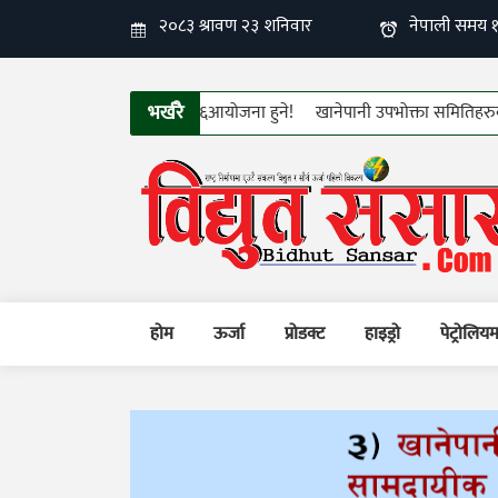
भर्खरै
२औँ फिन इलेक्ट्रो–टेक २०२६आयोजना हुने!
खानेपानी उपभोक्ता समितिहरुको तीन दि
होम
ऊर्जा
प्रोडक्ट
हाइड्रो
पेट्रोलिय