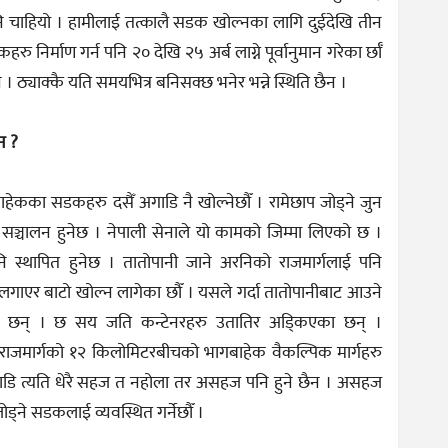
ि चाहियो । हामीलाई तत्कालै सडक खोल्नका लागि दुईदेखि तीन
िर्माण गर्न पनि २० देखि २५ अर्ब लाग्ने पूर्वानुमान गरेका र्छाँ
 । ठ्याक्कै यति समयभित्र बनिसक्छ भनेर भन्ने स्थिति छैन ।
न ?
बाहेकका सडकहरु दसैँ अगाडि नै खोल्नेछौँ । रामेछाप जोड्ने जुन
एर सञ्चालन हुनेछ । नेपाली सेनाले यो कामको जिम्मा लिएको छ ।
ि स्थापित हुनेछ । तातोपानी जाने अरनिको राजमार्गलाई पनि
लगाएर बाटो खोल्न लागेका छौँ । यसले गर्दा तातोपानीबाट आउने
ा छन् । छ सय जति कन्टेनरहरु उतातिर अड्किएका छन् ।
ी राजमार्गको १२ किलोमिटरबीचको भागबाहेक वैकल्पिक मार्गहरु
गाडि त्यति धेरै सहज त नहोला तर असहज पनि हुने छैन । असहज
ड्ने सडकलाई व्यवस्थित गर्नेछौँ ।