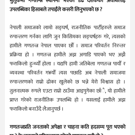
मुलुकमा गणतन्त्र स्थापना भएको डेढ दशकको अवधिलाई
उपलब्धिका हिसाबले तपाईंले कसरी लिनुभएको छ ?
नेपाली समाजको लामो सङ्घर्ष, राजनीतिक पार्टीहरुले समाज
रुपान्तरण गर्नका लागि जुन किसिमका सङ्घर्षहरु गरे, त्यसको
हामीले गणतन्त्र नेपाल पाएका छौँ । समाज परिवर्तन निरन्तर
प्रक्रिया हो । गणतन्त्र हामीले अझ अगाडि पाएको भए अझै
फराकिलो हुन्थ्यौँ होला । यद्यपि हामी जतिबेला गणतन्त्र पायौँ र
व्यवस्था परिवर्तन ग¥यौँ त्यस पछाडि अब नेपाली समाजमा
रुपान्तरणको राम्रो ढोका खुलेको छ भन्ने मेरो विश्वास हो ।
तुलनात्मक रुपले एउटा राम्रो ठाउँमा आइपुगेका छाँै, यो हामीले
प्राप्त गरेको राजनीतिक उपलब्धि हो । यसलाई हामीले अझ
फराकिलो बनाउँदै लैजानुपर्छ ।
गणतन्त्रप्रति जनताको अपेक्षा र चाहना कति हदसम्म पूरा भएको