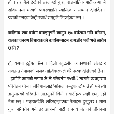
हो । तर मैले देखेको डरलाग्दो कुरा, राजनीतिक पार्टीहरुमा नै
संविधानमा भएको व्यवस्थाप्रति स्वामित्व र सम्मान देखिदैन ।
यसको फाइदा केही स्वार्थ समूहले लिइरहेका छन् ।
कतिपय एक वर्षमा बनाइनुपर्ने कानुन १७ वर्षसम्म पनि बनेनन्,
यसका कारण विधायकको कार्यसम्पादन कमजोर भयो भन्ने आरोप
छ नि ?
हो, यसमा दुईमत छैन । हिजो बहुदलीय व्यवस्थाको संसद र
गणतन्त्र नेपालको संसद तात्विकरुपले धेरै फरक देखिएको छैन ।
हामीले कागजी रुपमा जे जे परिवर्तन ग¥याँै त्यसले व्यवहारमा
परिर्वतन गरेन । संविधानलाई ‘सोसल कन्ट्रयाक्ट’ मान्ने हो भने त्यो
अनुसारको परिवर्तन आउनुपर्ने थियो । पार्टीहरु त्यही छन्, उही
नेता छन् । पञ्चायतदेखि लडिरहनुभएका नेताहरु हुनुहुन्छ । सारा
कुरा परिवर्तन गर्ने तर आफनो पार्टी र स्वयं नेताको जीवनमा