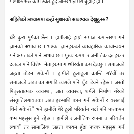
गएपछि अरु काम स्वतः हुदै जान्छ भन्ने मेरो बुझाइ हो ।
अहिलेको अभ्यासमा कहाँ सुधारको आवश्यक देख्नुहुन्छ ?
धेरै कुरा पुगेको छैन । हामीलाई हाम्रो समाज रुपान्तरण गर्ने
ज्ञानको अभाव छ । भएका ज्ञानहरुको व्यावहारिक कार्यान्वयन
गर्ने क्षमताको पनि अभाव छ । मुख्य रुपमा राजनीतिक दलहरु र
दलका पनि विशेष
नेताहरुमा गाम्भीरर्यता कम देख्छु । समाजको
जड्ता तोडन सकेनौँ । हामीले ठूलाठूला क्रान्ति ग¥यौँ तर
समाजको जडताका अगाडि त्यसले पनि घुँडा टेक्ने रहेछ । जस्तो
पितृसतात्मक व्यवस्था, जात व्यवस्था, धर्मले निर्माण गरेको
संस्कृतिलगायतका जडताहरुमाथि काम गर्न सकेनौँ र यसलाई
चिर्न सकेनाँै भने हामीले धेरै ठूलो परिवर्तन गर्दा पनि फरकपन
कम महसुस हुने रहेछ । हामीले राजनीतिक रुपमा त परिवर्तन
ल्यायौँ तर सामाजिक जडता कायम हुँदा फरक महसुस गर्न