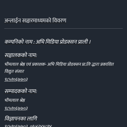
अन्लाईन सञ्चारमाध्यमको विवरण
कम्पनिको नाम : अभि मिडिया प्रोडक्सन प्राली ।
सञ्चालकको नाम:
भीमलाल श्रेष्ठ एवं प्रकाशक- अभि मिडिया प्रोडक्सन प्रा.लि द्धारा प्रकाशित
विद्युत संसार
९८५१०६७७०३
सम्पादकको नाम:
भीमलाल श्रेष्ठ
९८५१०६७७०३
विज्ञापनका लागि
९८५१०६७७०३, ०१-४२४४८१४