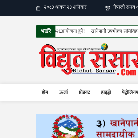
भर्खरै
 १२औँ फिन इलेक्ट्रो–टेक २०२६आयोजना हुने!
खानेपानी उपभोक्ता समितिहरुको तीन 
होम
ऊर्जा
प्रोडक्ट
हाइड्रो
पेट्रोलिय