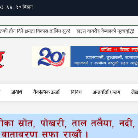
दिने क्षमता विकास तालिम सुरु!
हाउस वायरीङ्ग केबलको मूल्यवृद्धि!
७६ औं कम
म
प्रविधि
वैकल्पिक ऊर्जा
विविध
अन्तर्वार्ता \ ब्लग
लेख