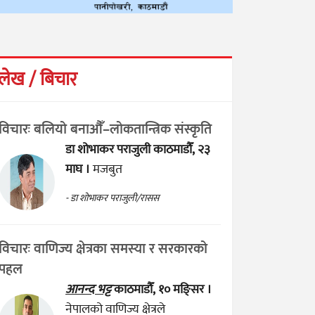
लेख / बिचार
विचारः बलियो बनाऔँ–लोकतान्त्रिक संस्कृति
डा शोभाकर पराजुली
काठमाडौँ, २३
माघ ।
मजबुत
- डा शोभाकर पराजुली/रासस
विचारः वाणिज्य क्षेत्रका समस्या र सरकारको
पहल
आनन्द भट्ट
काठमाडौँ, १० मङ्सिर ।
नेपालको वाणिज्य क्षेत्रले