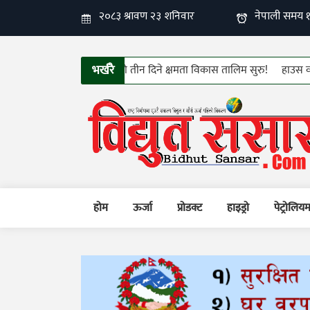
भर्खरै
ानी उपभोक्ता समितिहरुको तीन दिने क्षमता विकास तालिम सुरु!
हाउस वायरीङ्ग 
होम
ऊर्जा
प्रोडक्ट
हाइड्रो
पेट्रोलिय