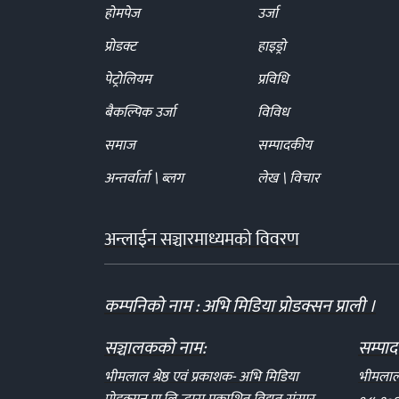
होमपेज
उर्जा
प्रोडक्ट
हाइड्रो
पेट्रोलियम
प्रविधि
बैकल्पिक उर्जा
विविध
समाज
सम्पादकीय
अन्तर्वार्ता \ ब्लग
लेख \ विचार
अन्लाईन सञ्चारमाध्यमको विवरण
कम्पनिको नाम : अभि मिडिया प्रोडक्सन प्राली ।
सञ्चालकको नाम:
सम्पा
भीमलाल श्रेष्ठ एवं प्रकाशक- अभि मिडिया
भीमलाल श