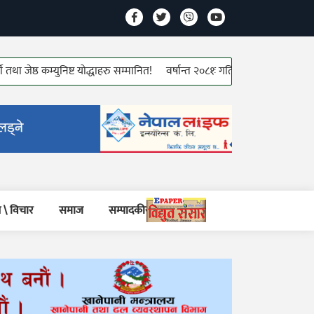
ठ कम्युनिष्ट योद्धाहरु सम्मानित!
वर्षान्त २०८१ः गतिमा ऊर्जा क्षेत्र!
नयाँ बर्षक
 \ विचार
समाज
सम्पादकीय