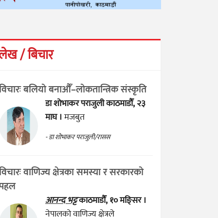
लेख / बिचार
विचारः बलियो बनाऔँ–लोकतान्त्रिक संस्कृति
डा शोभाकर पराजुली
काठमाडौँ, २३
माघ ।
मजबुत
- डा शोभाकर पराजुली/रासस
विचारः वाणिज्य क्षेत्रका समस्या र सरकारको
पहल
आनन्द भट्ट
काठमाडौँ, १० मङ्सिर ।
नेपालको वाणिज्य क्षेत्रले